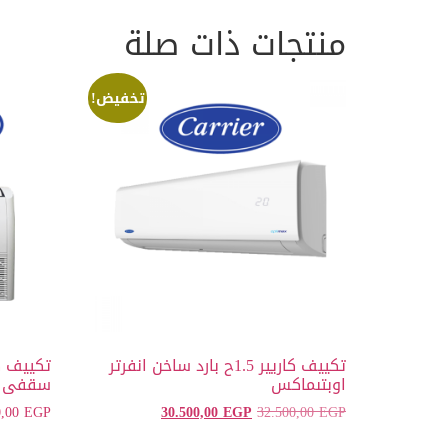
منتجات ذات صلة
تخفيض!
تكييف كاريير 1.5ح بارد ساخن انفرتر
اوبتىماكس
سقفى
0,00
EGP
30.500,00
EGP
32.500,00
EGP