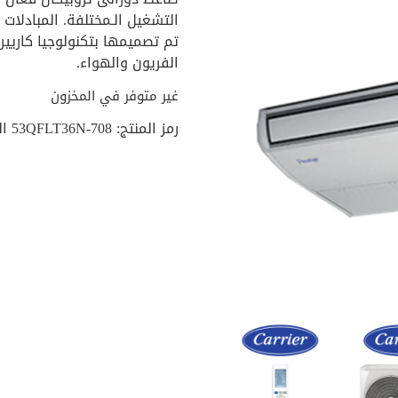
التشغيل الـمختلفة. المبادلات ا
تم تصميمها بتكنولوجيا كاريير
الفريون والهواء.
غير متوفر في المخزون
رمز المنتج:
53QFLT36N-708
ا