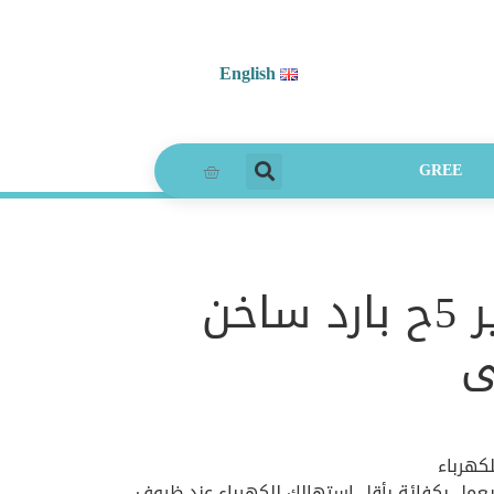
English
GREE
تكييف كاريير 5ح بارد ساخن
ى
كهرباء
عمل بكفائة بأقل استهالك للكهرباء عند ظروف