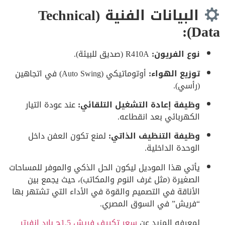
البيانات الفنية (Technical
Data):
نوع الفريون:
R410A (صديق للبيئة).
توزيع الهواء:
أوتوماتيكي (Auto Swing) في اتجاهين
(رأسي).
وظيفة إعادة التشغيل التلقائي:
عند عودة التيار
الكهربائي بعد انقطاعه.
وظيفة التنظيف الذاتي:
لمنع تكون العفن داخل
الوحدة الداخلية.
يأتي هذا الموديل ليكون الحل الذكي والموفر للمساحات
الصغيرة (مثل غرف النوم والمكاتب)، حيث يجمع بين
الأناقة في التصميم والقوة في الأداء التي تشتهر بها
“فريش” في السوق المصري.
لمعرفه المزيد عن
سعر تكييف فريش 1.5ح بارد انفرتر