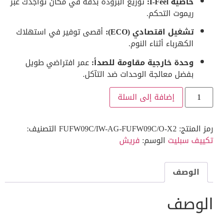
خاصية I-Feel:
توزيع البرودة بدقة في مكان تواجدك عبر
ريموت التحكم.
تشغيل اقتصادي (ECO):
أقصى توفير في استهلاك
الكهرباء أثناء النوم.
وحدة خارجية مقاومة للصدأ:
عمر افتراضي طويل
بفضل معالجة الوحدات ضد التآكل.
إضافة إلى السلة
رمز المنتج:
FUFW09C/IW-AG-FUFW09C/O-X2
التصنيف:
تكييف سبليت
الوسم:
فريش
الوصف
الوصف