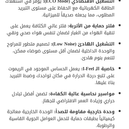
التشغيل الاقتصادي (ECO Mode):
يوفر في استهلاك
الطاقة الكهربائية مع الحفاظ على مستوى التبريد
المطلوب، مما يجعله صديقاً للميزانية.
فلتر حماية من الأتربة:
فلتر عالي الكثافة يعمل على
تنقية الهواء من الغبار لضمان تنفس هواء صحي ونقي.
التشغيل الهادئ (Low Noise):
تصميم متطور للمراوح
والوحدة الداخلية لضمان أقل مستوى ضوضاء ممكن،
لتنعم بنوم هادئ.
خاصية الـ I-Feel:
يعمل الحساس الموجود في الريموت
على تتبع درجة الحرارة في مكان تواجدك وضبط التبريد
بناءً عليها.
مواسير نحاسية عالية الكفاءة:
تضمن أفضل تبادل
حراري وزيادة العمر الافتراضي للجهاز.
وحدة خارجية مقاومة للصدأ:
الوحدة الخارجية معالجة
كيميائياً بطبقات حماية لتحمل العوامل الجوية القاسية
والرطوبة.