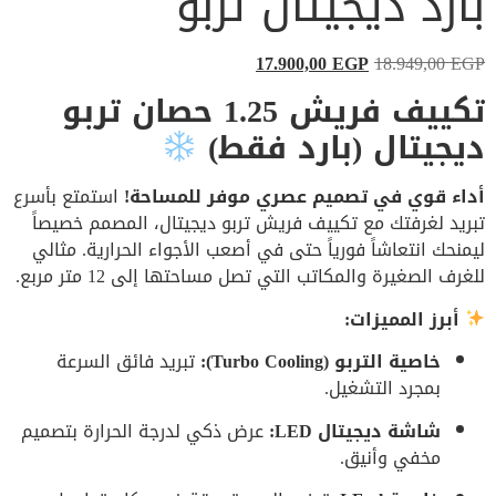
بارد ديجيتال تربو
17.900,00
EGP
18.949,00
EGP
تكييف فريش 1.25 حصان تربو
ديجيتال (بارد فقط)
أداء قوي في تصميم عصري موفر للمساحة!
استمتع بأسرع
تبريد لغرفتك مع تكييف فريش تربو ديجيتال، المصمم خصيصاً
ليمنحك انتعاشاً فورياً حتى في أصعب الأجواء الحرارية. مثالي
للغرف الصغيرة والمكاتب التي تصل مساحتها إلى 12 متر مربع.
أبرز المميزات:
خاصية التربو (Turbo Cooling):
تبريد فائق السرعة
بمجرد التشغيل.
شاشة ديجيتال LED:
عرض ذكي لدرجة الحرارة بتصميم
مخفي وأنيق.