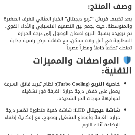
وصف المنتج:
يعد تكييف فريش “تربو ديجيتال” الخيار المثالي للغرف الصغيرة
والمتوسطة، حيث يجمع بين التصميم الانسيابي والأداء القوي.
تم تزويده بتقنية التربو لضمان الوصول إلى درجة الحرارة
المطلوبة في أقل وقت ممكن، مع شاشة عرض رقمية جذابة
تمنحك تحكماً كاملاً ومظراً عصرياً.
المواصفات والمميزات
التقنية:
خاصية التربو (Turbo Cooling):
نظام تبريد فائق السرعة
يعمل على خفض درجة حرارة الغرفة فور تشغيله
لمواجهة موجات الحر الشديدة.
شاشة ديجيتال LED:
شاشة خفية متطورة تظهر درجة
حرارة الغرفة وأوضاع التشغيل بوضوح، مع إمكانية إطفاء
الإضاءة أثناء النوم.