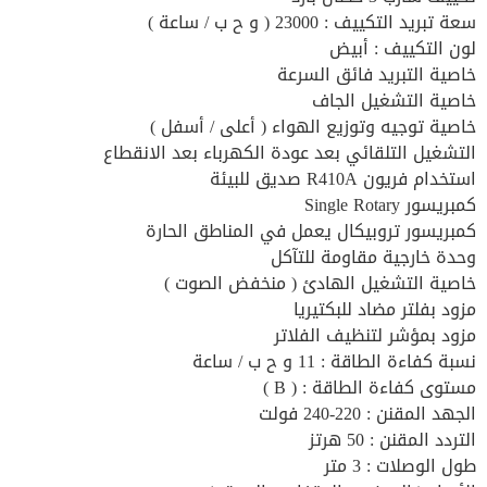
سعة تبريد التكييف : 23000 ( و ح ب / ساعة )
لون التكييف : أبيض
خاصية التبريد فائق السرعة
خاصية التشغيل الجاف
خاصية توجيه وتوزيع الهواء ( أعلى / أسفل )
التشغيل التلقائي بعد عودة الكهرباء بعد الانقطاع
استخدام فريون R410A صديق للبيئة
كمبريسور Single Rotary
كمبريسور تروبيكال يعمل في المناطق الحارة
وحدة خارجية مقاومة للتآكل
خاصية التشغيل الهادئ ( منخفض الصوت )
مزود بفلتر مضاد للبكتيريا
مزود بمؤشر لتنظيف الفلاتر
نسبة كفاءة الطاقة : 11 و ح ب / ساعة
مستوى كفاءة الطاقة : ( B )
الجهد المقنن : 220-240 فولت
التردد المقنن : 50 هرتز
طول الوصلات : 3 متر