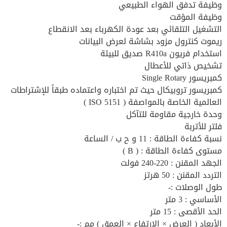
وظيفة تدفق الهواء الطبيعي
وظيفة المؤقت
التشغيل التلقائي بعد عودة الكهرباء بعد الانقطاع
ريموت كنترول مزود بشاشة لعرض البيانات
استخدام فريون R410a صديق للبيئة
تشخيص ذاتي للأعطال
كمبريسور Single Rotary
كمبريسور تروبيكال حيث تم اختباره واعتماده طبقاً للإشتراطات
العالمية الخاصة بالمواصفة ( ISO 5151 )
وحدة خارجية مقاومة للتآكل
فلتر للأتربة
نسبة كفاءة الطاقة : 11 و ح ب / الساعة
مستوى كفاءة الطاقة : ( B )
الجهد المقنن : 220-240 فولت
التردد المقنن : 50 هرتز
طول الوصلات :-
الأساسي : 3 متر
الحد الأقصى : 15 متر
الأبعاد ( العرض × الارتفاع × العمق ) مم :-