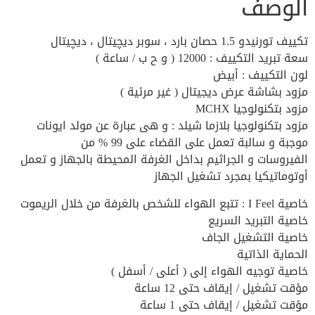
الوصف
تكييف تورنيدو 1.5 حصان بارد ، سوبر ديچيتال ، ديچيتال
سعة تبريد التكييف : 12000 ( و ح ب / ساعة )
لون التكييف : أبيض
مزود بشاشة عرض ديجيتال ( غير مرئية )
مزود بتكنولوجيا MCHX
مزود بتكنولوجيا بلازما شيلد : و هى عبارة عن مولد ايونات
موجبة و سالبة تعمل على القضاء على 99 % من
الفيروسات و الجراثيم بداخل الغرفة المحيطة بالجهاز و تعمل
أوتوماتيكيا بمجرد تشغيل الجهاز
خاصية I Feel : ﺗﺘﺒﻊ اﻟﻬﻮاء ﻟﻠﺸﺨﺺ باﻟﻐﺮﻓﺔ ﻣﻦ ﺧﻼل اﻟﺮﻳﻤﻮت
خاصية التبريد السريع
خاصية التشغيل الجاف
الحماية الذاتية
خاصية توجيه الهواء إلى ( أعلى / أسفل )
مؤقت تشغيل / إيقاف حتى 12 ساعة
مؤقت تشغيل / إيقاف حتى 1 ساعة