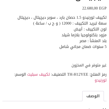
22.680,00
EGP
تكييف تورنيدو 1.5 حصان بارد ، سوبر ديچيتال ، ديچيتال
سعة تبريد التكييف : 12000 ( و ح ب / ساعة )
لون التكييف : أبيض
مزود بتكنولوجيا بلازما شيلد
بلد المنشأ : مصر
5 سنوات ضمان مجاني شامل
غير متوفر في المخزون
رمز المنتج:
TH-H12YEE
التصنيف:
تكييف سبليت
الوسم:
تورنيدو
الوصف