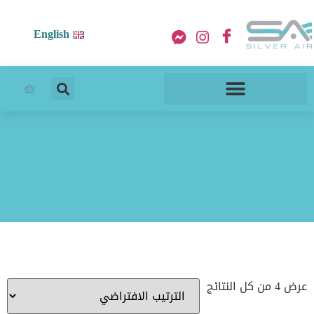
English
عرض ⁦4⁩ من كل النتائج